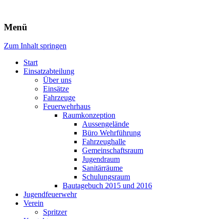
Freiwillige Feuerwehr Rodheim
Menü
v.d.H.
Zum Inhalt springen
Start
Einsatzabteilung
Über uns
Einsätze
Fahrzeuge
Feuerwehrhaus
Raumkonzeption
Aussengelände
Büro Wehrführung
Fahrzeughalle
Gemeinschaftsraum
Jugendraum
Sanitärräume
Schulungsraum
Bautagebuch 2015 und 2016
Jugendfeuerwehr
Verein
Spritzer