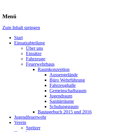
Freiwillige Feuerwehr Rodheim
Menü
v.d.H.
Zum Inhalt springen
Start
Einsatzabteilung
Über uns
Einsätze
Fahrzeuge
Feuerwehrhaus
Raumkonzeption
Aussengelände
Büro Wehrführung
Fahrzeughalle
Gemeinschaftsraum
Jugendraum
Sanitärräume
Schulungsraum
Bautagebuch 2015 und 2016
Jugendfeuerwehr
Verein
Spritzer