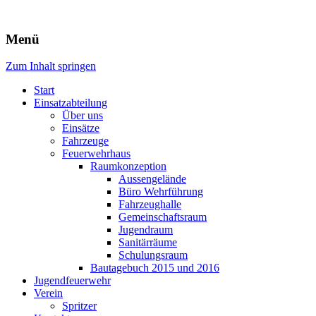
Freiwillige Feuerwehr Rodheim
Menü
v.d.H.
Zum Inhalt springen
Start
Einsatzabteilung
Über uns
Einsätze
Fahrzeuge
Feuerwehrhaus
Raumkonzeption
Aussengelände
Büro Wehrführung
Fahrzeughalle
Gemeinschaftsraum
Jugendraum
Sanitärräume
Schulungsraum
Bautagebuch 2015 und 2016
Jugendfeuerwehr
Verein
Spritzer