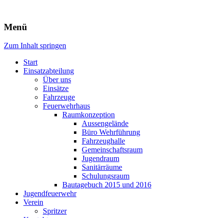
Freiwillige Feuerwehr Rodheim
Menü
v.d.H.
Zum Inhalt springen
Start
Einsatzabteilung
Über uns
Einsätze
Fahrzeuge
Feuerwehrhaus
Raumkonzeption
Aussengelände
Büro Wehrführung
Fahrzeughalle
Gemeinschaftsraum
Jugendraum
Sanitärräume
Schulungsraum
Bautagebuch 2015 und 2016
Jugendfeuerwehr
Verein
Spritzer