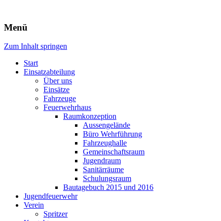
Freiwillige Feuerwehr Rodheim
Menü
v.d.H.
Zum Inhalt springen
Start
Einsatzabteilung
Über uns
Einsätze
Fahrzeuge
Feuerwehrhaus
Raumkonzeption
Aussengelände
Büro Wehrführung
Fahrzeughalle
Gemeinschaftsraum
Jugendraum
Sanitärräume
Schulungsraum
Bautagebuch 2015 und 2016
Jugendfeuerwehr
Verein
Spritzer