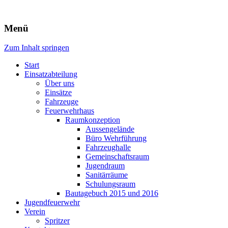
Freiwillige Feuerwehr Rodheim 
Menü
Zum Inhalt springen
Start
Einsatzabteilung
Über uns
Einsätze
Fahrzeuge
Feuerwehrhaus
Raumkonzeption
Aussengelände
Büro Wehrführung
Fahrzeughalle
Gemeinschaftsraum
Jugendraum
Sanitärräume
Schulungsraum
Bautagebuch 2015 und 2016
Jugendfeuerwehr
Verein
Spritzer