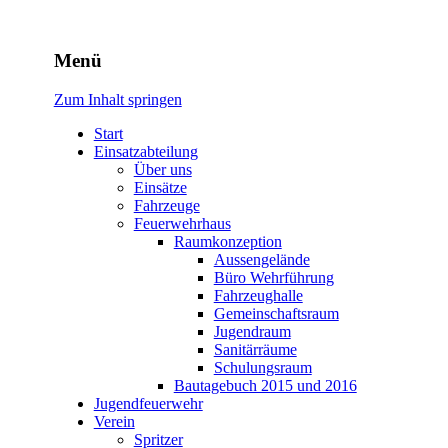
Freiwillige Feuerwehr
Menü
Rodheim v.d.H.
Zum Inhalt springen
Start
Einsatzabteilung
Über uns
Einsätze
Fahrzeuge
Feuerwehrhaus
Raumkonzeption
Aussengelände
Büro Wehrführung
Fahrzeughalle
Gemeinschaftsraum
Jugendraum
Sanitärräume
Schulungsraum
Bautagebuch 2015 und 2016
Jugendfeuerwehr
Verein
Spritzer