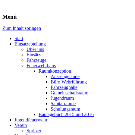
Freiwillige Feuerwehr Rodheim
Menü
v.d.H.
Zum Inhalt springen
Start
Einsatzabteilung
Über uns
Einsätze
Fahrzeuge
Feuerwehrhaus
Raumkonzeption
Aussengelände
Büro Wehrführung
Fahrzeughalle
Gemeinschaftsraum
Jugendraum
Sanitärräume
Schulungsraum
Bautagebuch 2015 und 2016
Jugendfeuerwehr
Verein
Spritzer