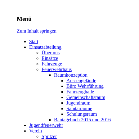
Freiwillige Feuerwehr
Menü
Rodheim v.d.H.
Zum Inhalt springen
Start
Einsatzabteilung
Über uns
Einsätze
Fahrzeuge
Feuerwehrhaus
Raumkonzeption
Aussengelände
Büro Wehrführung
Fahrzeughalle
Gemeinschaftsraum
Jugendraum
Sanitärräume
Schulungsraum
Bautagebuch 2015 und 2016
Jugendfeuerwehr
Verein
Spritzer