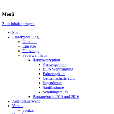
Freiwillige Feuerwehr Rodheim 
Menü
Zum Inhalt springen
Start
Einsatzabteilung
Über uns
Einsätze
Fahrzeuge
Feuerwehrhaus
Raumkonzeption
Aussengelände
Büro Wehrführung
Fahrzeughalle
Gemeinschaftsraum
Jugendraum
Sanitärräume
Schulungsraum
Bautagebuch 2015 und 2016
Jugendfeuerwehr
Verein
Spritzer