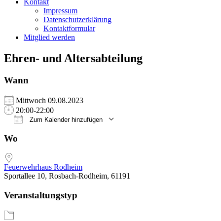
Kontakt
Impressum
Datenschutzerklärung
Kontaktformular
Mitglied werden
Ehren- und Altersabteilung
Wann
Mittwoch 09.08.2023
20:00-22:00
Zum Kalender hinzufügen
ICS herunterladen
Google Kalender
iCalendar
Office 365
Outlook Live
Wo
Feuerwehrhaus Rodheim
Sportallee 10, Rosbach-Rodheim, 61191
Veranstaltungstyp