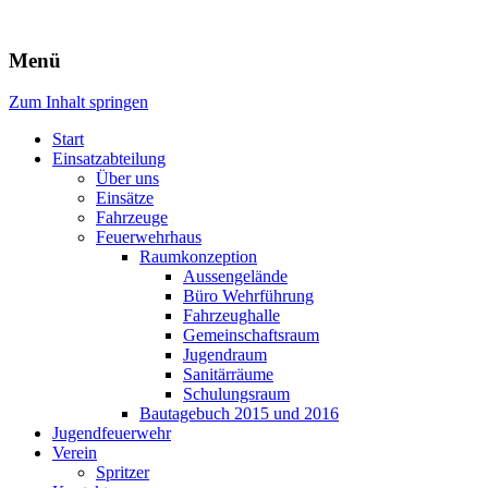
Freiwillige Feuerwehr Rodheim 
Menü
Zum Inhalt springen
Start
Einsatzabteilung
Über uns
Einsätze
Fahrzeuge
Feuerwehrhaus
Raumkonzeption
Aussengelände
Büro Wehrführung
Fahrzeughalle
Gemeinschaftsraum
Jugendraum
Sanitärräume
Schulungsraum
Bautagebuch 2015 und 2016
Jugendfeuerwehr
Verein
Spritzer