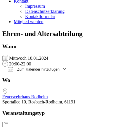
Kontakt
Impressum
Datenschutzerklärung
Kontaktformular
Mitglied werden
Ehren- und Altersabteilung
Wann
Mittwoch 10.01.2024
20:00-22:00
Zum Kalender hinzufügen
ICS herunterladen
Google Kalender
iCalendar
Office 365
Outlook Live
Wo
Feuerwehrhaus Rodheim
Sportallee 10, Rosbach-Rodheim, 61191
Veranstaltungstyp