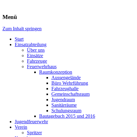
Freiwillige Feuerwehr Rodheim
Menü
v.d.H.
Zum Inhalt springen
Start
Einsatzabteilung
Über uns
Einsätze
Fahrzeuge
Feuerwehrhaus
Raumkonzeption
Aussengelände
Büro Wehrführung
Fahrzeughalle
Gemeinschaftsraum
Jugendraum
Sanitärräume
Schulungsraum
Bautagebuch 2015 und 2016
Jugendfeuerwehr
Verein
Spritzer