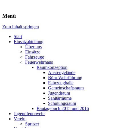
Freiwillige Feuerwehr Rodheim
Menü
v.d.H.
Zum Inhalt springen
Start
Einsatzabteilung
Über uns
Einsätze
Fahrzeuge
Feuerwehrhaus
Raumkonzeption
Aussengelände
Büro Wehrführung
Fahrzeughalle
Gemeinschaftsraum
Jugendraum
Sanitärräume
Schulungsraum
Bautagebuch 2015 und 2016
Jugendfeuerwehr
Verein
Spritzer