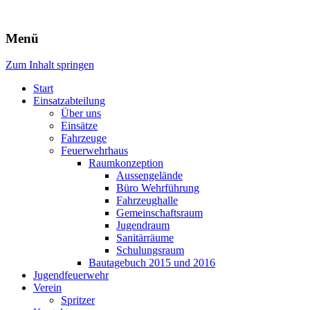
Freiwillige Feuerwehr Rodheim
Menü
v.d.H.
Zum Inhalt springen
Start
Einsatzabteilung
Über uns
Einsätze
Fahrzeuge
Feuerwehrhaus
Raumkonzeption
Aussengelände
Büro Wehrführung
Fahrzeughalle
Gemeinschaftsraum
Jugendraum
Sanitärräume
Schulungsraum
Bautagebuch 2015 und 2016
Jugendfeuerwehr
Verein
Spritzer