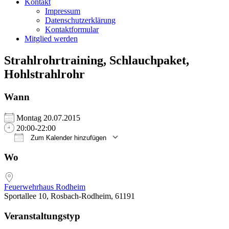
Kontakt
Impressum
Datenschutzerklärung
Kontaktformular
Mitglied werden
Strahlrohrtraining, Schlauchpaket,
Hohlstrahlrohr
Wann
Montag 20.07.2015
20:00-22:00
Zum Kalender hinzufügen
ICS herunterladen
Google Kalender
iCalendar
Office 365
Outlook Live
Wo
Feuerwehrhaus Rodheim
Sportallee 10, Rosbach-Rodheim, 61191
Veranstaltungstyp