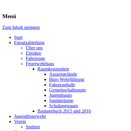
Freiwillige Feuerwehr Rodheim
Menü
v.d.H.
Zum Inhalt springen
Start
Einsatzabteilung
Über uns
Einsätze
Fahrzeuge
Feuerwehrhaus
Raumkonzeption
Aussengelände
Büro Wehrführung
Fahrzeughalle
Gemeinschaftsraum
Jugendraum
Sanitärräume
Schulungsraum
Bautagebuch 2015 und 2016
Jugendfeuerwehr
Verein
Spritzer