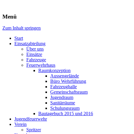
Freiwillige Feuerwehr Rodheim
Menü
v.d.H.
Zum Inhalt springen
Start
Einsatzabteilung
Über uns
Einsätze
Fahrzeuge
Feuerwehrhaus
Raumkonzeption
Aussengelände
Büro Wehrführung
Fahrzeughalle
Gemeinschaftsraum
Jugendraum
Sanitärräume
Schulungsraum
Bautagebuch 2015 und 2016
Jugendfeuerwehr
Verein
Spritzer