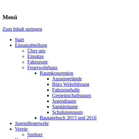
Freiwillige Feuerwehr Rodheim
Menü
v.d.H.
Zum Inhalt springen
Start
Einsatzabteilung
Über uns
Einsätze
Fahrzeuge
Feuerwehrhaus
Raumkonzeption
Aussengelände
Büro Wehrführung
Fahrzeughalle
Gemeinschaftsraum
Jugendraum
Sanitärräume
Schulungsraum
Bautagebuch 2015 und 2016
Jugendfeuerwehr
Verein
Spritzer