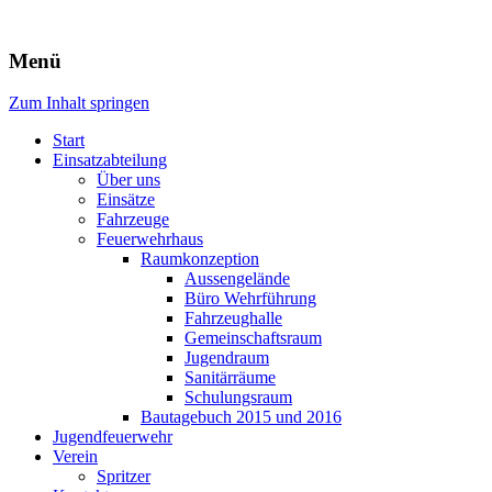
Freiwillige Feuerwehr Rodheim
Menü
v.d.H.
Zum Inhalt springen
Start
Einsatzabteilung
Über uns
Einsätze
Fahrzeuge
Feuerwehrhaus
Raumkonzeption
Aussengelände
Büro Wehrführung
Fahrzeughalle
Gemeinschaftsraum
Jugendraum
Sanitärräume
Schulungsraum
Bautagebuch 2015 und 2016
Jugendfeuerwehr
Verein
Spritzer