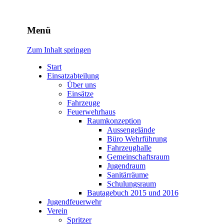
Freiwillige Feuerwehr
Menü
Rodheim v.d.H.
Zum Inhalt springen
Start
Einsatzabteilung
Über uns
Einsätze
Fahrzeuge
Feuerwehrhaus
Raumkonzeption
Aussengelände
Büro Wehrführung
Fahrzeughalle
Gemeinschaftsraum
Jugendraum
Sanitärräume
Schulungsraum
Bautagebuch 2015 und 2016
Jugendfeuerwehr
Verein
Spritzer