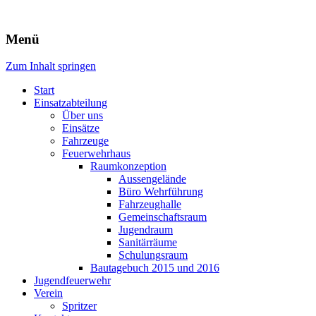
Freiwillige Feuerwehr Rodheim
Menü
v.d.H.
Zum Inhalt springen
Start
Einsatzabteilung
Über uns
Einsätze
Fahrzeuge
Feuerwehrhaus
Raumkonzeption
Aussengelände
Büro Wehrführung
Fahrzeughalle
Gemeinschaftsraum
Jugendraum
Sanitärräume
Schulungsraum
Bautagebuch 2015 und 2016
Jugendfeuerwehr
Verein
Spritzer