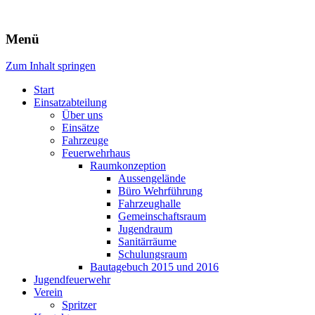
Freiwillige Feuerwehr Rodheim
Menü
v.d.H.
Zum Inhalt springen
Start
Einsatzabteilung
Über uns
Einsätze
Fahrzeuge
Feuerwehrhaus
Raumkonzeption
Aussengelände
Büro Wehrführung
Fahrzeughalle
Gemeinschaftsraum
Jugendraum
Sanitärräume
Schulungsraum
Bautagebuch 2015 und 2016
Jugendfeuerwehr
Verein
Spritzer