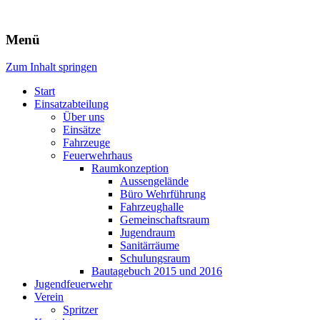
Freiwillige Feuerwehr Rodheim
Menü
v.d.H.
Zum Inhalt springen
Start
Einsatzabteilung
Über uns
Einsätze
Fahrzeuge
Feuerwehrhaus
Raumkonzeption
Aussengelände
Büro Wehrführung
Fahrzeughalle
Gemeinschaftsraum
Jugendraum
Sanitärräume
Schulungsraum
Bautagebuch 2015 und 2016
Jugendfeuerwehr
Verein
Spritzer