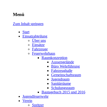
Freiwillige Feuerwehr
Menü
Rodheim v.d.H.
Zum Inhalt springen
Start
Einsatzabteilung
Über uns
Einsätze
Fahrzeuge
Feuerwehrhaus
Raumkonzeption
Aussengelände
Büro Wehrführung
Fahrzeughalle
Gemeinschaftsraum
Jugendraum
Sanitärräume
Schulungsraum
Bautagebuch 2015 und 2016
Jugendfeuerwehr
Verein
Spritzer