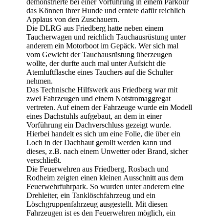
demonstrierte bei einer Vorführung in einem Parkour
das Können ihrer Hunde und erntete dafür reichlich
Applaus von den Zuschauern.
Die DLRG aus Friedberg hatte neben einem
Taucherwagen und reichlich Tauchausrüstung unter
anderem ein Motorboot im Gepäck. Wer sich mal
vom Gewicht der Tauchausrüstung überzeugen
wollte, der durfte auch mal unter Aufsicht die
Atemluftflasche eines Tauchers auf die Schulter
nehmen.
Das Technische Hilfswerk aus Friedberg war mit
zwei Fahrzeugen und einem Notstromaggregat
vertreten. Auf einem der Fahrzeuge wurde ein Modell
eines Dachstuhls aufgebaut, an dem in einer
Vorführung ein Dachverschluss gezeigt wurde.
Hierbei handelt es sich um eine Folie, die über ein
Loch in der Dachhaut gerollt werden kann und
dieses, z.B. nach einem Unwetter oder Brand, sicher
verschließt.
Die Feuerwehren aus Friedberg, Rosbach und
Rodheim zeigten einen kleinen Ausschnitt aus dem
Feuerwehrfuhrpark. So wurden unter anderem eine
Drehleiter, ein Tanklöschfahrzeug und ein
Löschgruppenfahrzeug ausgestellt. Mit diesen
Fahrzeugen ist es den Feuerwehren möglich, ein