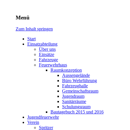
Freiwillige Feuerwehr
Menü
Rodheim v.d.H.
Zum Inhalt springen
Start
Einsatzabteilung
Über uns
Einsätze
Fahrzeuge
Feuerwehrhaus
Raumkonzeption
Aussengelände
Büro Wehrführung
Fahrzeughalle
Gemeinschaftsraum
Jugendraum
Sanitärräume
Schulungsraum
Bautagebuch 2015 und 2016
Jugendfeuerwehr
Verein
Spritzer