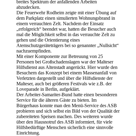
breites Spektrum der anfallenden Arbeiten
abzudecken.
Die Feuerwehr Rodheim zeigte mit einer Übung auf
dem Parkplatz einen simulierten Wohnungsbrand in
einem verrauchten Zelt. Nachdem der Einsatz
„erfolgreich“ beendet war, hatten die Besucher auch
mal die Möglichkeit selbst in das verrauchte Zelt zu
gehen und die Orientierung eines
Atemschutzgeräteträgers bei so genannter „Nullsicht“
nachzuempfinden.
Mit einer Komponente zur Betreuung von 25
Personen bei Großschadenslagen war der Malteser
Hilfsdienst aus Altenstadt angerückt. Hier wurde den
Besuchern das Konzept bei einem Massenanfall von
Verletzten dargestellt und über die Hilfsdienste der
Malteser, auch bei größeren Festivals wie z.B. der
Loveparade in Berlin, aufgeklärt.
Der Arbeiter-Samariter-Bund hatte einen besonderen
Service für die älteren Gäste zu bieten. Im
Bürgerhaus konnte man den Menü-Service des ASB
probieren und sich selbst ein Bild von der Qualität der
zubereiteten Speisen machen. Des weiteren wurde
über den Hausnotruf des ASB informiert, für viele
Hilfsbedürftige Menschen sicherlich eine sinnvolle
Einrichtung.