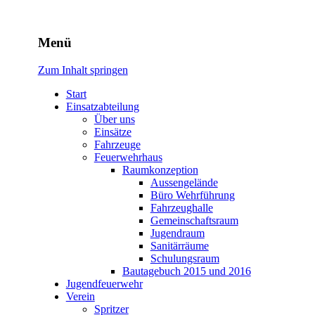
Freiwillige Feuerwehr
Menü
Rodheim v.d.H.
Zum Inhalt springen
Start
Einsatzabteilung
Über uns
Einsätze
Fahrzeuge
Feuerwehrhaus
Raumkonzeption
Aussengelände
Büro Wehrführung
Fahrzeughalle
Gemeinschaftsraum
Jugendraum
Sanitärräume
Schulungsraum
Bautagebuch 2015 und 2016
Jugendfeuerwehr
Verein
Spritzer