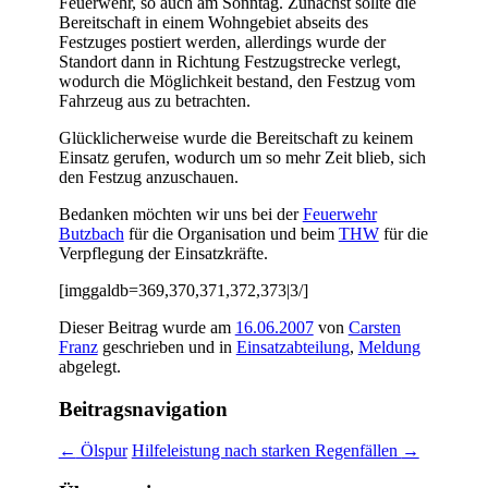
Feuerwehr, so auch am Sonntag. Zunächst sollte die
Bereitschaft in einem Wohngebiet abseits des
Festzuges postiert werden, allerdings wurde der
Standort dann in Richtung Festzugstrecke verlegt,
wodurch die Möglichkeit bestand, den Festzug vom
Fahrzeug aus zu betrachten.
Glücklicherweise wurde die Bereitschaft zu keinem
Einsatz gerufen, wodurch um so mehr Zeit blieb, sich
den Festzug anzuschauen.
Bedanken möchten wir uns bei der
Feuerwehr
Butzbach
für die Organisation und beim
THW
für die
Verpflegung der Einsatzkräfte.
[imggaldb=369,370,371,372,373|3/]
Dieser Beitrag wurde am
16.06.2007
von
Carsten
Franz
geschrieben und in
Einsatzabteilung
,
Meldung
abgelegt.
Beitragsnavigation
←
Ölspur
Hilfeleistung nach starken Regenfällen
→