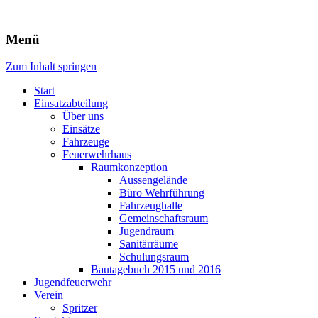
Freiwillige Feuerwehr Rodheim
Menü
v.d.H.
Zum Inhalt springen
Start
Einsatzabteilung
Über uns
Einsätze
Fahrzeuge
Feuerwehrhaus
Raumkonzeption
Aussengelände
Büro Wehrführung
Fahrzeughalle
Gemeinschaftsraum
Jugendraum
Sanitärräume
Schulungsraum
Bautagebuch 2015 und 2016
Jugendfeuerwehr
Verein
Spritzer