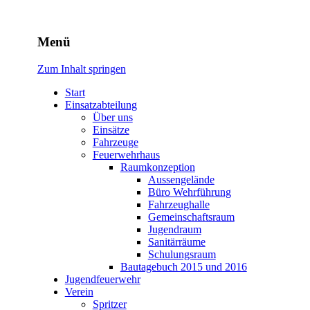
Freiwillige Feuerwehr Rodhe
Menü
Zum Inhalt springen
Start
Einsatzabteilung
Über uns
Einsätze
Fahrzeuge
Feuerwehrhaus
Raumkonzeption
Aussengelände
Büro Wehrführung
Fahrzeughalle
Gemeinschaftsraum
Jugendraum
Sanitärräume
Schulungsraum
Bautagebuch 2015 und 2016
Jugendfeuerwehr
Verein
Spritzer