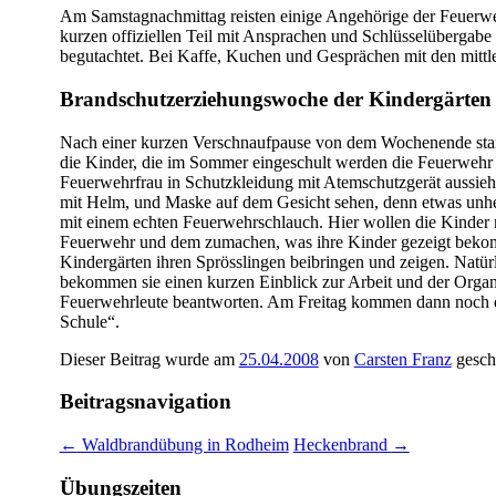
Am Samstagnachmittag reisten einige Angehörige der Feuerweh
kurzen offiziellen Teil mit Ansprachen und Schlüsselübergab
begutachtet. Bei Kaffe, Kuchen und Gesprächen mit den mitt
Brandschutzerziehungswoche der Kindergärten
Nach einer kurzen Verschnaufpause von dem Wochenende stand
die Kinder, die im Sommer eingeschult werden die Feuerwehr 
Feuerwehrfrau in Schutzkleidung mit Atemschutzgerät aussieht
mit Helm, und Maske auf dem Gesicht sehen, denn etwas unhei
mit einem echten Feuerwehrschlauch. Hier wollen die Kinder m
Feuerwehr und dem zumachen, was ihre Kinder gezeigt bekomm
Kindergärten ihren Sprösslingen beibringen und zeigen. Natü
bekommen sie einen kurzen Einblick zur Arbeit und der Orga
Feuerwehrleute beantworten. Am Freitag kommen dann noch die
Schule“.
Dieser Beitrag wurde am
25.04.2008
von
Carsten Franz
gesch
Beitragsnavigation
←
Waldbrandübung in Rodheim
Heckenbrand
→
Übungszeiten