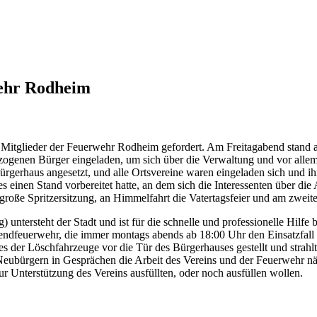
wehr Rodheim
itglieder der Feuerwehr Rodheim gefordert. Am Freitagabend stand 
ezogenen Bürger eingeladen, um sich über die Verwaltung und vor allem
ürgerhaus angesetzt, und alle Ortsvereine waren eingeladen sich und i
einen Stand vorbereitet hatte, an dem sich die Interessenten über die 
ie große Spritzersitzung, an Himmelfahrt die Vatertagsfeier und am zw
) untersteht der Stadt und ist für die schnelle und professionelle Hilf
gendfeuerwehr, die immer montags abends ab 18:00 Uhr den Einsatzfall ü
es der Löschfahrzeuge vor die Tür des Bürgerhauses gestellt und strah
eubürgern in Gesprächen die Arbeit des Vereins und der Feuerwehr näh
zur Unterstützung des Vereins ausfüllten, oder noch ausfüllen wollen.