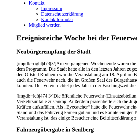
Kontakt
Impressum
Datenschutzerklärung
Kontaktformular
Mitglied werden
Ereignisreiche Woche bei der Feuer
Neubürgerempfang der Stadt
[imgdb=right|473|3/]Am vergangenen Wochenende waren die M
dem Programm. Die Stadt hatte alle in den letzten Jahren zug
den Ortsteil Rodheim war die Veranstaltung am 18. April im B
auch die Feuerwehr nach, die im Großen Saal des Bürgerhauses 
konnten. Der Verein richtet jedes Jahr in der Faschingszeit d
[imgdb=left|474|3/]Die öffentliche Feuerwehr (Einsatzabteilung
Verkehrsunfälle zuständig. Außerdem präsentierte sich die Ju
Kräften aufzufüllen. Als „Eyecatcher“ hatte die Feuerwehr ein
Stand und das Fahrzeug kamen gut an und es konnte einigen N
Veranstaltung ist, das einige Besucher eine Beitrittserklärung 
Fahrzeugübergabe in Seulberg