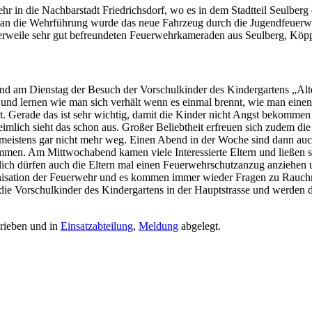
r in die Nachbarstadt Friedrichsdorf, wo es in dem Stadtteil Seulber
e an die Wehrführung wurde das neue Fahrzeug durch die Jugendfeuerw
lerweile sehr gut befreundeten Feuerwehrkameraden aus Seulberg, Köp
 am Dienstag der Besuch der Vorschulkinder des Kindergartens „Alte
und lernen wie man sich verhält wenn es einmal brennt, wie man einen
. Gerade das ist sehr wichtig, damit die Kinder nicht Angst bekommen 
mlich sieht das schon aus. Großer Beliebtheit erfreuen sich zudem di
eistens gar nicht mehr weg. Einen Abend in der Woche sind dann auch 
en. Am Mittwochabend kamen viele Interessierte Eltern und ließen si
rlich dürfen auch die Eltern mal einen Feuerwehrschutzanzug anziehen
nisation der Feuerwehr und es kommen immer wieder Fragen zu Rauchme
 Vorschulkinder des Kindergartens in der Hauptstrasse und werden de
rieben und in
Einsatzabteilung
,
Meldung
abgelegt.