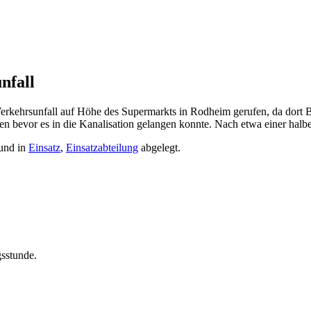
nfall
hrsunfall auf Höhe des Supermarkts in Rodheim gerufen, da dort Betri
gen bevor es in die Kanalisation gelangen konnte. Nach etwa einer hal
und in
Einsatz
,
Einsatzabteilung
abgelegt.
gsstunde.