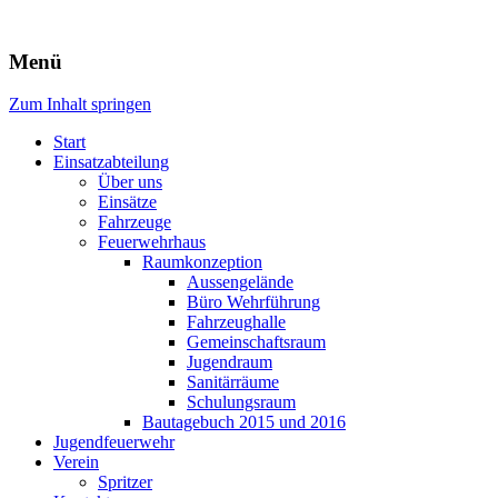
Freiwillige Feuerwehr Rodheim 
Menü
Zum Inhalt springen
Start
Einsatzabteilung
Über uns
Einsätze
Fahrzeuge
Feuerwehrhaus
Raumkonzeption
Aussengelände
Büro Wehrführung
Fahrzeughalle
Gemeinschaftsraum
Jugendraum
Sanitärräume
Schulungsraum
Bautagebuch 2015 und 2016
Jugendfeuerwehr
Verein
Spritzer