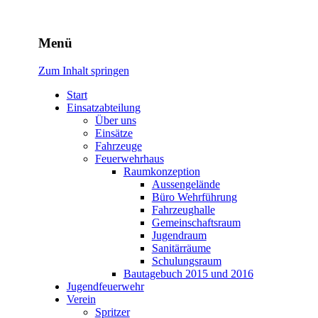
Freiwillige Feuerwehr
Menü
Rodheim v.d.H.
Zum Inhalt springen
Start
Einsatzabteilung
Über uns
Einsätze
Fahrzeuge
Feuerwehrhaus
Raumkonzeption
Aussengelände
Büro Wehrführung
Fahrzeughalle
Gemeinschaftsraum
Jugendraum
Sanitärräume
Schulungsraum
Bautagebuch 2015 und 2016
Jugendfeuerwehr
Verein
Spritzer