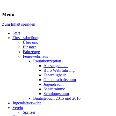
Freiwillige Feuerwehr Rodheim
Menü
v.d.H.
Zum Inhalt springen
Start
Einsatzabteilung
Über uns
Einsätze
Fahrzeuge
Feuerwehrhaus
Raumkonzeption
Aussengelände
Büro Wehrführung
Fahrzeughalle
Gemeinschaftsraum
Jugendraum
Sanitärräume
Schulungsraum
Bautagebuch 2015 und 2016
Jugendfeuerwehr
Verein
Spritzer