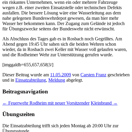
ein riskantes Unternehmen, wenn ein oder mehrere Fahrzeuge
wegen z.B. einer zweiten Einsatzstelle oder technischen Defekts
ausfallen. Die bessere Lösung wäre eine Wasserleitung aus dem
nahe gelegenen Bundeswehrdepot gewesen, da man hier mehr
Wasser her bekommen kann. Der Zugang zum Gelände ist jedoch
für Übungszwecke seitens der Bundeswehr nicht erwünscht.
Als Abschluss des Tages gab es in Rosbach noch Gegrilltes. Am
Abend gegen 19:45 Uhr sahen sich die beiden Wehren schon
wieder, da in Rosbach zwei Keller mit Wasser voll gelaufen waren,
und die Rodheimer Wehr zur Unterstützung gerufen wurde.
[imggaldb=655,657,658|3/]
Dieser Beitrag wurde am
11.05.2009
von
Carsten Franz
geschrieben
und in
Einsatzabteilung
,
Meldung
abgelegt.
Beitragsnavigation
←
Feuerwehr Rodheim mit neuer Vorsitzender
Kleinbrand
→
Übungszeiten
Die Einsatzabteilung trifft sich jeden Montag ab 20:00 Uhr zur
Übungsstunde.