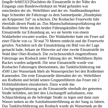
[imgdb=left|653|3/]Nachdem die Einsatzstelle in der Nähe des
Eingangs zum Bundeswehrdepot im Wald gefunden war
entschieden der stv. Wehrführer und der stv. Stadtbrandinspektor
Ingo Schneider die Fahrzeuge zu dem Sammelpunkt „Hundeplatz
am Köpperner Tal“ zu schicken. Die Rosbacher Feuerwehr fuhr
ebenfalls diesen Punkt an. Das Mannschaftstransportfahrzeug der
Rodheimer Wehr mit den beiden Führungskräften fuhr die
Einsatzstelle zur Erkundung an, wo sie bereits von einem
Waldarbeiter erwartet wurden. Der Waldarbeiter hatte ein Feuer auf
einer Fläche von ca. 50 mal 70 Metern entdeckt und die Feuerwehr
gerufen. Nachdem sich die Einsatzleitung ein Bild von der Lage
gemacht hatte, bekam sie Hinweise auf eine zweite Einsatzstelle im
Wald über Ober-Rosbach. Die zwischenzeitlich eingetroffenen
Fahrzeuge aus Rosbach unter Führung des stv. Wehrführers Björn
Backes wurden aufgeteilt. Die neue Einsatzstelle wurde von
Rosbacher Fahrzeugen übernommen, das Tanklöschfahrzeug mit
4500 Liter Wassertank blieb als Wasserspeicher bei den Rodheimer
Kameraden. Die erste Einsatzstelle übernahm der stv. Wehrführer
aus Rodheim und befahl seinen Gruppenführern das Feuer mit 2
Hohlstrahlrohren einzukreisen. Dazu wurde das
Löschgruppenfahrzeug an die Einsatzstelle oberhalb der geteerten
Straße befohlen, um hier den Löschangriff aufzubauen, eine
Schlauchleitung an die befestigte Straße zu legen und dann zum
Wasser tanken an die Autobahnunterführung an der Sang zu fahren.
Das Tanklöschfahrzeug aus Rosbach wurde als Wassertank an die