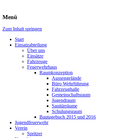
Freiwillige Feuerwehr Rodheim
Menü
v.d.H.
Zum Inhalt springen
Start
Einsatzabteilung
Über uns
Einsätze
Fahrzeuge
Feuerwehrhaus
Raumkonzeption
Aussengelände
Büro Wehrführung
Fahrzeughalle
Gemeinschaftsraum
Jugendraum
Sanitärräume
Schulungsraum
Bautagebuch 2015 und 2016
Jugendfeuerwehr
Verein
Spritzer