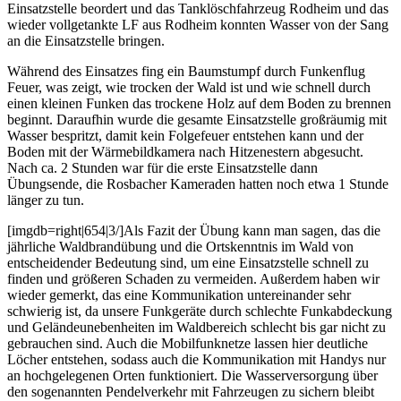
Einsatzstelle beordert und das Tanklöschfahrzeug Rodheim und das
wieder vollgetankte LF aus Rodheim konnten Wasser von der Sang
an die Einsatzstelle bringen.
Während des Einsatzes fing ein Baumstumpf durch Funkenflug
Feuer, was zeigt, wie trocken der Wald ist und wie schnell durch
einen kleinen Funken das trockene Holz auf dem Boden zu brennen
beginnt. Daraufhin wurde die gesamte Einsatzstelle großräumig mit
Wasser bespritzt, damit kein Folgefeuer entstehen kann und der
Boden mit der Wärmebildkamera nach Hitzenestern abgesucht.
Nach ca. 2 Stunden war für die erste Einsatzstelle dann
Übungsende, die Rosbacher Kameraden hatten noch etwa 1 Stunde
länger zu tun.
[imgdb=right|654|3/]Als Fazit der Übung kann man sagen, das die
jährliche Waldbrandübung und die Ortskenntnis im Wald von
entscheidender Bedeutung sind, um eine Einsatzstelle schnell zu
finden und größeren Schaden zu vermeiden. Außerdem haben wir
wieder gemerkt, das eine Kommunikation untereinander sehr
schwierig ist, da unsere Funkgeräte durch schlechte Funkabdeckung
und Geländeunebenheiten im Waldbereich schlecht bis gar nicht zu
gebrauchen sind. Auch die Mobilfunknetze lassen hier deutliche
Löcher entstehen, sodass auch die Kommunikation mit Handys nur
an hochgelegenen Orten funktioniert. Die Wasserversorgung über
den sogenannten Pendelverkehr mit Fahrzeugen zu sichern bleibt