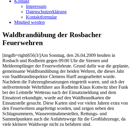
Kontakt
Impressum
Datenschutzerklärung
Kontaktformular
Mitglied werden
Waldbrandübung der Rosbacher
Feuerwehren
[imgdb=right|656|3/]Am Sonntag, den 26.04.2009 heulten in
Rosbach und Rodheim gegen 09:00 Uhr die Sirenen und
Meldeempfänger der Feuerwehrleute. Grund dafür war die geplante,
gemeinsame Waldbrandübung der beiden Wehren, die dieses Jahr
von Stadtbrandinspektor Clemens Harff ausgearbeitet wurde.
Nachdem die Fahrzeugbesatzungen eingeteilt waren, und sich der
stellvertretende Wehrführer aus Rodheim Klaus Kottwitz über Funk
bei der Leitstelle Wetterau nach der Einsatzmeldung und dem
Einsatzort erkundigte, wurde auf den Waldbrandkarten die
Einsatzstelle gesucht. Diese Karten sind vor vielen Jahren extra von
den Feuerwehren angefertigt worden, und zeigen neben den
Schlagnummern, Wasserentnahmestellen, Rettungs- und
Sammelpunkten auch die Anfahrtswege für die Großfahrzeuge, da
viele kleinere Waldwege nicht zu befahren sind.