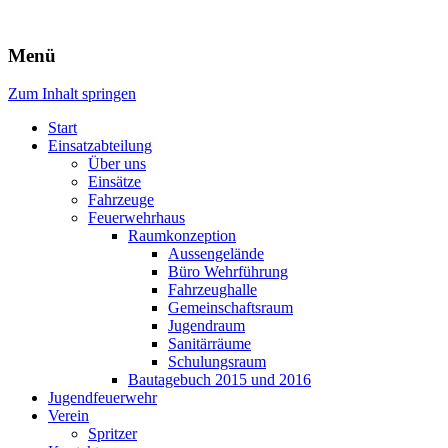
Freiwillige Feuerwehr Rodheim
Menü
v.d.H.
Zum Inhalt springen
Start
Einsatzabteilung
Über uns
Einsätze
Fahrzeuge
Feuerwehrhaus
Raumkonzeption
Aussengelände
Büro Wehrführung
Fahrzeughalle
Gemeinschaftsraum
Jugendraum
Sanitärräume
Schulungsraum
Bautagebuch 2015 und 2016
Jugendfeuerwehr
Verein
Spritzer