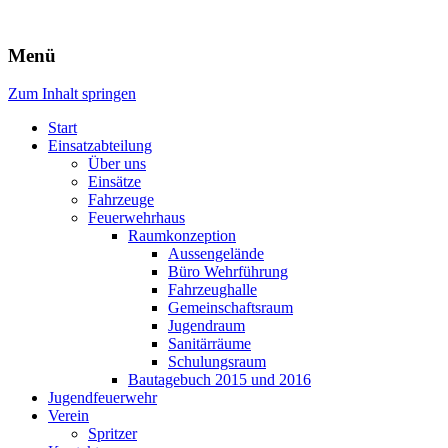
Freiwillige Feuerwehr Rodheim
Menü
v.d.H.
Zum Inhalt springen
Start
Einsatzabteilung
Über uns
Einsätze
Fahrzeuge
Feuerwehrhaus
Raumkonzeption
Aussengelände
Büro Wehrführung
Fahrzeughalle
Gemeinschaftsraum
Jugendraum
Sanitärräume
Schulungsraum
Bautagebuch 2015 und 2016
Jugendfeuerwehr
Verein
Spritzer