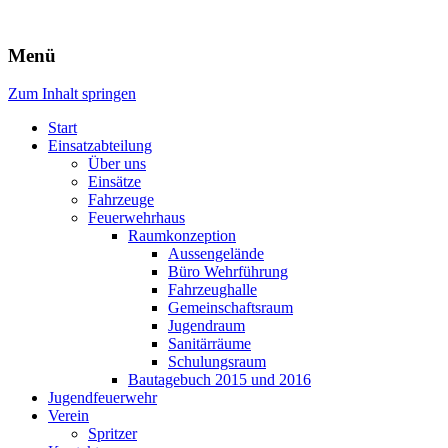
Freiwillige Feuerwehr Rodheim 
Menü
Zum Inhalt springen
Start
Einsatzabteilung
Über uns
Einsätze
Fahrzeuge
Feuerwehrhaus
Raumkonzeption
Aussengelände
Büro Wehrführung
Fahrzeughalle
Gemeinschaftsraum
Jugendraum
Sanitärräume
Schulungsraum
Bautagebuch 2015 und 2016
Jugendfeuerwehr
Verein
Spritzer