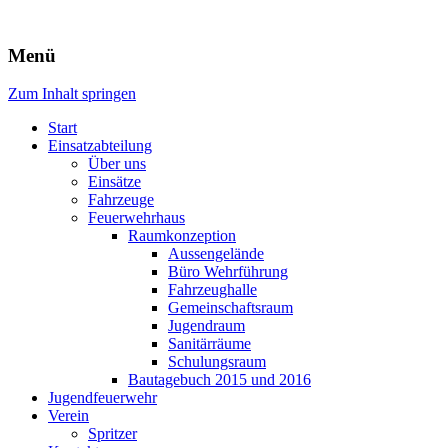
Freiwillige Feuerwehr Rodheim
Menü
v.d.H.
Zum Inhalt springen
Start
Einsatzabteilung
Über uns
Einsätze
Fahrzeuge
Feuerwehrhaus
Raumkonzeption
Aussengelände
Büro Wehrführung
Fahrzeughalle
Gemeinschaftsraum
Jugendraum
Sanitärräume
Schulungsraum
Bautagebuch 2015 und 2016
Jugendfeuerwehr
Verein
Spritzer