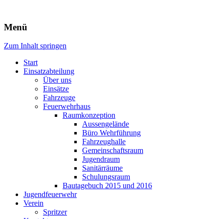
Freiwillige Feuerwehr Rodheim
Menü
v.d.H.
Zum Inhalt springen
Start
Einsatzabteilung
Über uns
Einsätze
Fahrzeuge
Feuerwehrhaus
Raumkonzeption
Aussengelände
Büro Wehrführung
Fahrzeughalle
Gemeinschaftsraum
Jugendraum
Sanitärräume
Schulungsraum
Bautagebuch 2015 und 2016
Jugendfeuerwehr
Verein
Spritzer