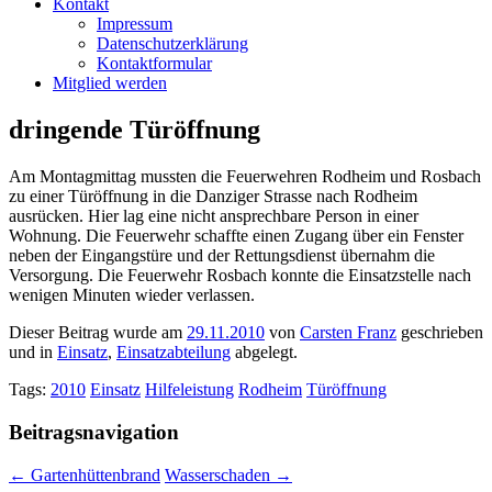
Kontakt
Impressum
Datenschutzerklärung
Kontaktformular
Mitglied werden
dringende Türöffnung
Am Montagmittag mussten die Feuerwehren Rodheim und Rosbach
zu einer Türöffnung in die Danziger Strasse nach Rodheim
ausrücken. Hier lag eine nicht ansprechbare Person in einer
Wohnung. Die Feuerwehr schaffte einen Zugang über ein Fenster
neben der Eingangstüre und der Rettungsdienst übernahm die
Versorgung. Die Feuerwehr Rosbach konnte die Einsatzstelle nach
wenigen Minuten wieder verlassen.
Dieser Beitrag wurde am
29.11.2010
von
Carsten Franz
geschrieben
und in
Einsatz
,
Einsatzabteilung
abgelegt.
Tags:
2010
Einsatz
Hilfeleistung
Rodheim
Türöffnung
Beitragsnavigation
←
Gartenhüttenbrand
Wasserschaden
→