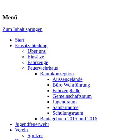
Freiwillige Feuerwehr Rodheim
Menü
v.d.H.
Zum Inhalt springen
Start
Einsatzabteilung
Über uns
Einsätze
Fahrzeuge
Feuerwehrhaus
Raumkonzeption
Aussengelände
Büro Wehrführung
Fahrzeughalle
Gemeinschaftsraum
Jugendraum
Sanitärräume
Schulungsraum
Bautagebuch 2015 und 2016
Jugendfeuerwehr
Verein
Spritzer