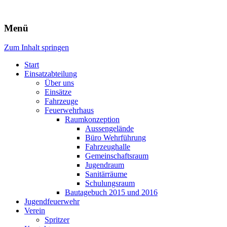
Freiwillige Feuerwehr Rodheim 
Menü
Zum Inhalt springen
Start
Einsatzabteilung
Über uns
Einsätze
Fahrzeuge
Feuerwehrhaus
Raumkonzeption
Aussengelände
Büro Wehrführung
Fahrzeughalle
Gemeinschaftsraum
Jugendraum
Sanitärräume
Schulungsraum
Bautagebuch 2015 und 2016
Jugendfeuerwehr
Verein
Spritzer