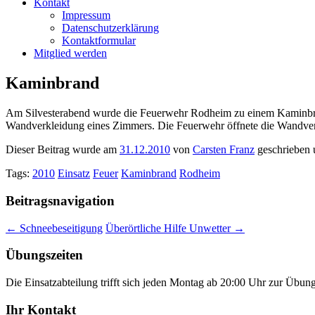
Kontakt
Impressum
Datenschutzerklärung
Kontaktformular
Mitglied werden
Kaminbrand
Am Silvesterabend wurde die Feuerwehr Rodheim zu einem Kaminbra
Wandverkleidung eines Zimmers. Die Feuerwehr öffnete die Wandverk
Dieser Beitrag wurde am
31.12.2010
von
Carsten Franz
geschrieben 
Tags:
2010
Einsatz
Feuer
Kaminbrand
Rodheim
Beitragsnavigation
←
Schneebeseitigung
Überörtliche Hilfe Unwetter
→
Übungszeiten
Die Einsatzabteilung trifft sich jeden Montag ab 20:00 Uhr zur Übun
Ihr Kontakt