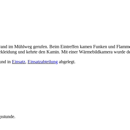
nd im Mühlweg gerufen. Beim Eintreffen kamen Funken und Flammen 
leidung und kehrte den Kamin. Mit einer Wärmebildkamera wurde der 
und in
Einsatz
,
Einsatzabteilung
abgelegt.
gsstunde.