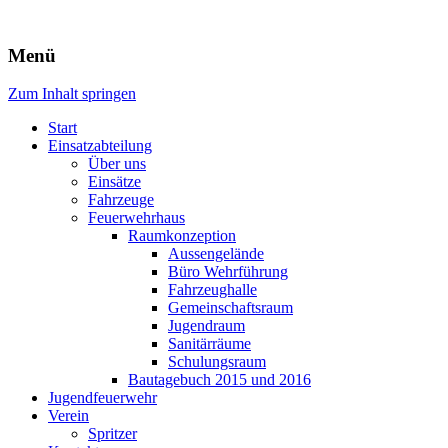
Freiwillige Feuerwehr Rodheim
Menü
v.d.H.
Zum Inhalt springen
Start
Einsatzabteilung
Über uns
Einsätze
Fahrzeuge
Feuerwehrhaus
Raumkonzeption
Aussengelände
Büro Wehrführung
Fahrzeughalle
Gemeinschaftsraum
Jugendraum
Sanitärräume
Schulungsraum
Bautagebuch 2015 und 2016
Jugendfeuerwehr
Verein
Spritzer