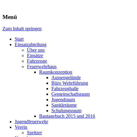
Freiwillige Feuerwehr Rodheim
Menü
v.d.H.
Zum Inhalt springen
Start
Einsatzabteilung
Über uns
Einsätze
Fahrzeuge
Feuerwehrhaus
Raumkonzeption
Aussengelände
Büro Wehrführung
Fahrzeughalle
Gemeinschaftsraum
Jugendraum
Sanitärräume
Schulungsraum
Bautagebuch 2015 und 2016
Jugendfeuerwehr
Verein
Spritzer