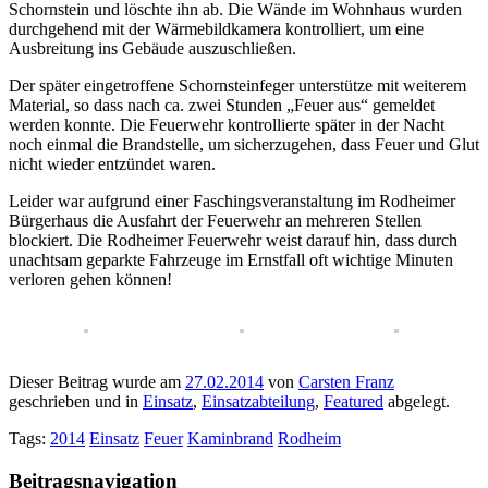
Schornstein und löschte ihn ab. Die Wände im Wohnhaus wurden
durchgehend mit der Wärmebildkamera kontrolliert, um eine
Ausbreitung ins Gebäude auszuschließen.
Der später eingetroffene Schornsteinfeger unterstütze mit weiterem
Material, so dass nach ca. zwei Stunden „Feuer aus“ gemeldet
werden konnte. Die Feuerwehr kontrollierte später in der Nacht
noch einmal die Brandstelle, um sicherzugehen, dass Feuer und Glut
nicht wieder entzündet waren.
Leider war aufgrund einer Faschingsveranstaltung im Rodheimer
Bürgerhaus die Ausfahrt der Feuerwehr an mehreren Stellen
blockiert. Die Rodheimer Feuerwehr weist darauf hin, dass durch
unachtsam geparkte Fahrzeuge im Ernstfall oft wichtige Minuten
verloren gehen können!
Dieser Beitrag wurde am
27.02.2014
von
Carsten Franz
geschrieben und in
Einsatz
,
Einsatzabteilung
,
Featured
abgelegt.
Tags:
2014
Einsatz
Feuer
Kaminbrand
Rodheim
Beitragsnavigation