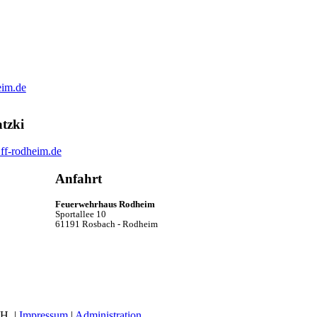
eim.de
tzki
ff-rodheim.de
Anfahrt
Feuerwehrhaus Rodheim
Sportallee 10
61191 Rosbach - Rodheim
H. |
Impressum
|
Administration