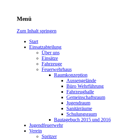
Freiwillige Feuerwehr Rodhe
Menü
Zum Inhalt springen
Start
Einsatzabteilung
Über uns
Einsätze
Fahrzeuge
Feuerwehrhaus
Raumkonzeption
Aussengelände
Büro Wehrführung
Fahrzeughalle
Gemeinschaftsraum
Jugendraum
Sanitärräume
Schulungsraum
Bautagebuch 2015 und 2016
Jugendfeuerwehr
Verein
Spritzer