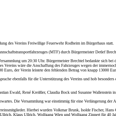
lung des Vereins Freiwillige Feuerwehr Rodheim im Bürgerhaus statt.
nschaftstransportfahrzeuges (MTF) durch Bürgermeister Detlef Brecht
ersammlung um 20:30 Uhr. Bürgermeister Brechtel bedankte sich bei d
es Vereins wäre die Anschaffung des Fahrzeuges wegen der immernoch 
0 Euro, der Verein leistete den fehlenden Betrag von knapp 13000 Eur
prache ebenfalls für die Unterstützung des Vereins und hob besonders 
ian Ewald, René Kreißler, Claudia Bock und Susanne Wallenstein in 
artes. Die Versammlung war einstimmig für eine Verlängerung der Am
ereinsmitglieder. Hierbei wurden Volkmar Brunk, Isolde Fischer, Han
 Ullrich, Klaus Ullrich, Wolfgang Wien und Wolfgang Zinnert für 40 Ja