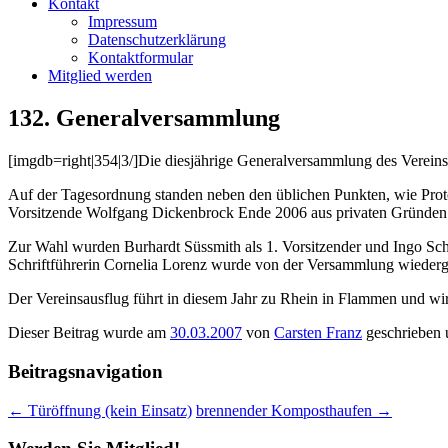
Kontakt
Impressum
Datenschutzerklärung
Kontaktformular
Mitglied werden
132. Generalversammlung
[imgdb=right|354|3/]Die diesjährige Generalversammlung des Verein
Auf der Tagesordnung standen neben den üblichen Punkten, wie Proto
Vorsitzende Wolfgang Dickenbrock Ende 2006 aus privaten Gründen 
Zur Wahl wurden Burhardt Süssmith als 1. Vorsitzender und Ingo Sc
Schriftführerin Cornelia Lorenz wurde von der Versammlung wiederg
Der Vereinsausflug führt in diesem Jahr zu Rhein in Flammen und wir
Dieser Beitrag wurde am
30.03.2007
von
Carsten Franz
geschrieben 
Beitragsnavigation
←
Türöffnung (kein Einsatz)
brennender Komposthaufen
→