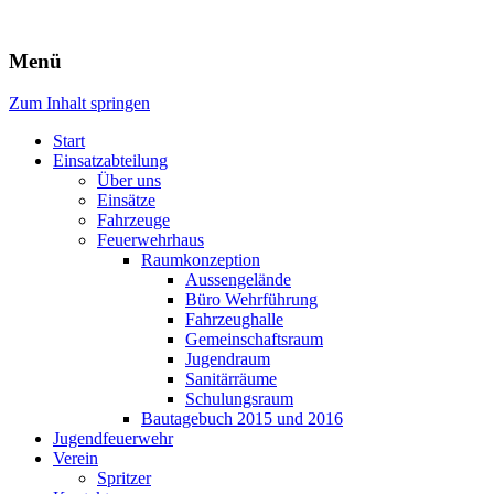
Freiwillige Feuerwehr Rodheim 
Menü
Zum Inhalt springen
Start
Einsatzabteilung
Über uns
Einsätze
Fahrzeuge
Feuerwehrhaus
Raumkonzeption
Aussengelände
Büro Wehrführung
Fahrzeughalle
Gemeinschaftsraum
Jugendraum
Sanitärräume
Schulungsraum
Bautagebuch 2015 und 2016
Jugendfeuerwehr
Verein
Spritzer