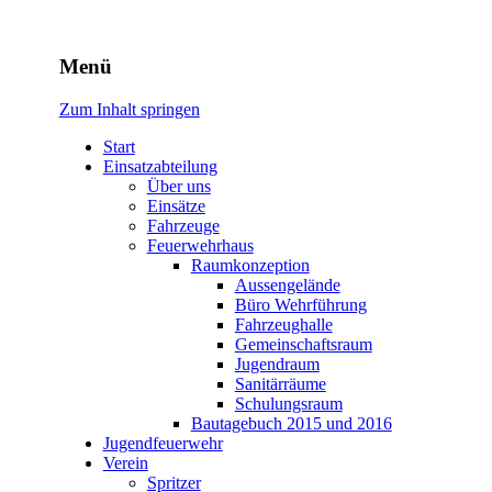
Freiwillige Feuerwehr Rodhe
Menü
Zum Inhalt springen
Start
Einsatzabteilung
Über uns
Einsätze
Fahrzeuge
Feuerwehrhaus
Raumkonzeption
Aussengelände
Büro Wehrführung
Fahrzeughalle
Gemeinschaftsraum
Jugendraum
Sanitärräume
Schulungsraum
Bautagebuch 2015 und 2016
Jugendfeuerwehr
Verein
Spritzer