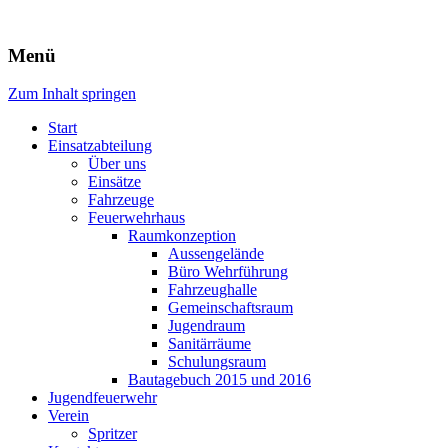
Freiwillige Feuerwehr Rodheim 
Menü
Zum Inhalt springen
Start
Einsatzabteilung
Über uns
Einsätze
Fahrzeuge
Feuerwehrhaus
Raumkonzeption
Aussengelände
Büro Wehrführung
Fahrzeughalle
Gemeinschaftsraum
Jugendraum
Sanitärräume
Schulungsraum
Bautagebuch 2015 und 2016
Jugendfeuerwehr
Verein
Spritzer