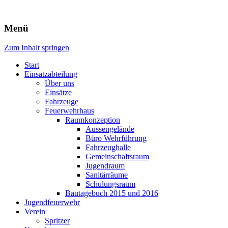
Freiwillige Feuerwehr Rodheim 
Menü
Zum Inhalt springen
Start
Einsatzabteilung
Über uns
Einsätze
Fahrzeuge
Feuerwehrhaus
Raumkonzeption
Aussengelände
Büro Wehrführung
Fahrzeughalle
Gemeinschaftsraum
Jugendraum
Sanitärräume
Schulungsraum
Bautagebuch 2015 und 2016
Jugendfeuerwehr
Verein
Spritzer