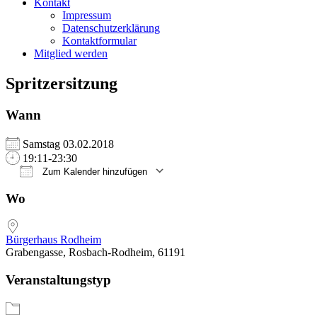
Kontakt
Impressum
Datenschutzerklärung
Kontaktformular
Mitglied werden
Spritzersitzung
Wann
Samstag 03.02.2018
19:11-23:30
Zum Kalender hinzufügen
ICS herunterladen
Google Kalender
iCalendar
Office 365
Outlook Live
Wo
Bürgerhaus Rodheim
Grabengasse, Rosbach-Rodheim, 61191
Veranstaltungstyp