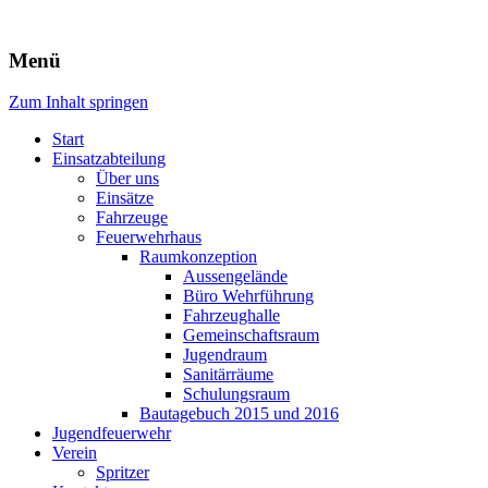
Freiwillige Feuerwehr Rodheim
Menü
v.d.H.
Zum Inhalt springen
Start
Einsatzabteilung
Über uns
Einsätze
Fahrzeuge
Feuerwehrhaus
Raumkonzeption
Aussengelände
Büro Wehrführung
Fahrzeughalle
Gemeinschaftsraum
Jugendraum
Sanitärräume
Schulungsraum
Bautagebuch 2015 und 2016
Jugendfeuerwehr
Verein
Spritzer