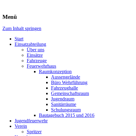
Freiwillige Feuerwehr Rodheim
Menü
v.d.H.
Zum Inhalt springen
Start
Einsatzabteilung
Über uns
Einsätze
Fahrzeuge
Feuerwehrhaus
Raumkonzeption
Aussengelände
Büro Wehrführung
Fahrzeughalle
Gemeinschaftsraum
Jugendraum
Sanitärräume
Schulungsraum
Bautagebuch 2015 und 2016
Jugendfeuerwehr
Verein
Spritzer