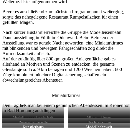
Welterbe-Liste aufgenommen wird.
Bevor es anschließend zum nächsten Programmpunkt weiterging,
sorgte das nahegelegene Restaurant Rumpelstilzchen für einen
gefüllten Magen.
Nach kurzer Busfahrt erreichte die Gruppe die Modelleisenbahn-
Dauerausstellung in Fürth im Odenwald. Beim Betreten der
Ausstellung war es gerade Nacht geworden, eine Miniaturkirmes
mit blinkenden und bewegten Fahrgeschäften zog direkt die
Aufmerksamkeit auf sich.
Auf der zukünftig über 800 qm großen Anlagenfläche gab es
allerhand an Motiven und Szenen zu entdecken, die gesamte
Gleislänge soll ca. 9 km betragen und 1200 Weichen haben. 600
Züge kombiniert mit einer Digitalsteuerung schaffen ein
abwechslungsreiches Abenteuer.
Miniaturkirmes
Den Tag ließ man bei einem gemütlichen Abendessen im Kronenhof
in Bad Homburg ausklingen.
Modellierung Landschaft
Miniaturkirmes
Russische Kapelle
Hochzeitsturm
Künstlerhaus
Modellbahnwelt