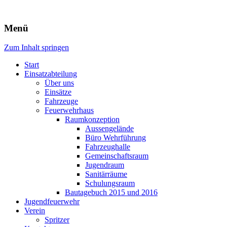
Freiwillige Feuerwehr Rodheim
Menü
v.d.H.
Zum Inhalt springen
Start
Einsatzabteilung
Über uns
Einsätze
Fahrzeuge
Feuerwehrhaus
Raumkonzeption
Aussengelände
Büro Wehrführung
Fahrzeughalle
Gemeinschaftsraum
Jugendraum
Sanitärräume
Schulungsraum
Bautagebuch 2015 und 2016
Jugendfeuerwehr
Verein
Spritzer