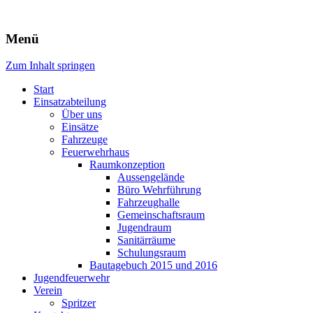
Freiwillige Feuerwehr Rodheim 
Menü
Zum Inhalt springen
Start
Einsatzabteilung
Über uns
Einsätze
Fahrzeuge
Feuerwehrhaus
Raumkonzeption
Aussengelände
Büro Wehrführung
Fahrzeughalle
Gemeinschaftsraum
Jugendraum
Sanitärräume
Schulungsraum
Bautagebuch 2015 und 2016
Jugendfeuerwehr
Verein
Spritzer