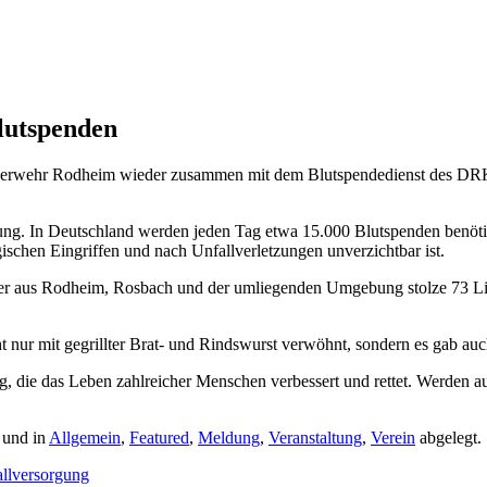
lutspenden
Feuerwehr Rodheim wieder zusammen mit dem Blutspendedienst des DRK
ng. In Deutschland werden jeden Tag etwa 15.000 Blutspenden benötigt,
ischen Eingriffen und nach Unfallverletzungen unverzichtbar ist.
der aus Rodheim, Rosbach und der umliegenden Umgebung stolze 73 Lit
nur mit gegrillter Brat- und Rindswurst verwöhnt, sondern es gab auch
, die das Leben zahlreicher Menschen verbessert und rettet. Werden a
 und in
Allgemein
,
Featured
,
Meldung
,
Veranstaltung
,
Verein
abgelegt.
allversorgung