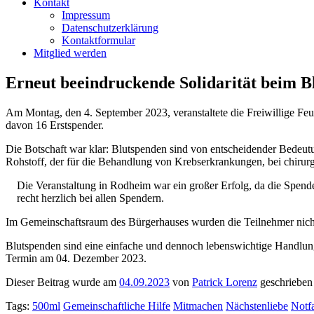
Kontakt
Impressum
Datenschutzerklärung
Kontaktformular
Mitglied werden
Erneut beeindruckende Solidarität beim B
Am Montag, den 4. September 2023, veranstaltete die Freiwillige 
davon 16 Erstspender.
Die Botschaft war klar: Blutspenden sind von entscheidender Bedeutu
Rohstoff, der für die Behandlung von Krebserkrankungen, bei chirurg
Die Veranstaltung in Rodheim war ein großer Erfolg, da die Spen
recht herzlich bei allen Spendern.
Im Gemeinschaftsraum des Bürgerhauses wurden die Teilnehmer nicht 
Blutspenden sind eine einfache und dennoch lebenswichtige Handlung
Termin am 04. Dezember 2023.
Dieser Beitrag wurde am
04.09.2023
von
Patrick Lorenz
geschrieben
Tags:
500ml
Gemeinschaftliche Hilfe
Mitmachen
Nächstenliebe
Notf