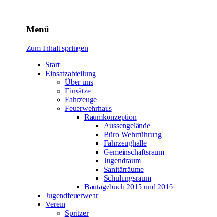
Freiwillige Feuerwehr
Menü
Rodheim v.d.H.
Zum Inhalt springen
Start
Einsatzabteilung
Über uns
Einsätze
Fahrzeuge
Feuerwehrhaus
Raumkonzeption
Aussengelände
Büro Wehrführung
Fahrzeughalle
Gemeinschaftsraum
Jugendraum
Sanitärräume
Schulungsraum
Bautagebuch 2015 und 2016
Jugendfeuerwehr
Verein
Spritzer