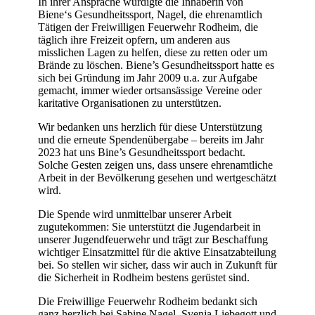
In ihrer Ansprache würdigte die Inhaberin von
Biene‘s Gesundheitssport, Nagel, die ehrenamtlich
Tätigen der Freiwilligen Feuerwehr Rodheim, die
täglich ihre Freizeit opfern, um anderen aus
misslichen Lagen zu helfen, diese zu retten oder um
Brände zu löschen. Biene’s Gesundheitssport hatte es
sich bei Gründung im Jahr 2009 u.a. zur Aufgabe
gemacht, immer wieder ortsansässige Vereine oder
karitative Organisationen zu unterstützen.
Wir bedanken uns herzlich für diese Unterstützung
und die erneute Spendenübergabe – bereits im Jahr
2023 hat uns Bine’s Gesundheitssport bedacht.
Solche Gesten zeigen uns, dass unsere ehrenamtliche
Arbeit in der Bevölkerung gesehen und wertgeschätzt
wird.
Die Spende wird unmittelbar unserer Arbeit
zugutekommen: Sie unterstützt die Jugendarbeit in
unserer Jugendfeuerwehr und trägt zur Beschaffung
wichtiger Einsatzmittel für die aktive Einsatzabteilung
bei. So stellen wir sicher, dass wir auch in Zukunft für
die Sicherheit in Rodheim bestens gerüstet sind.
Die Freiwillige Feuerwehr Rodheim bedankt sich
ganz herzlich bei Sabine Nagel, Svenja Liebegott und